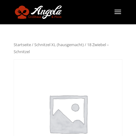
Startseite
/
Schnitzel XL (hausgemacht)
/ 18 Zwiebel –
Schnitzel