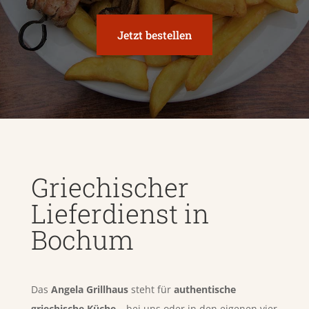
Jetzt bestellen
Griechischer
Lieferdienst in
Bochum
Das
Angela Grillhaus
steht für
authentische
griechische Küche
– bei uns oder in den eigenen vier