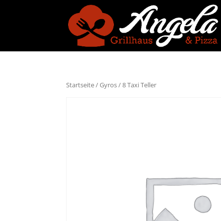
Startseite
/
Gyros
/ 8 Taxi Teller