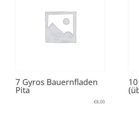
7 Gyros Bauernfladen
10
Pita
(ü
€
8,00