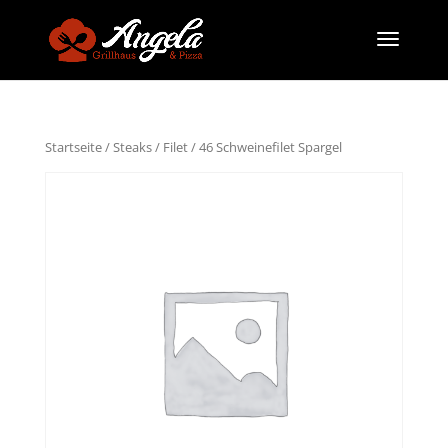
Startseite
/
Steaks / Filet
/ 46 Schweinefilet Spargel