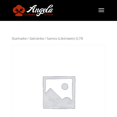
Startseite
/
Getränke
/ Samos (Likörwein) 0,75l