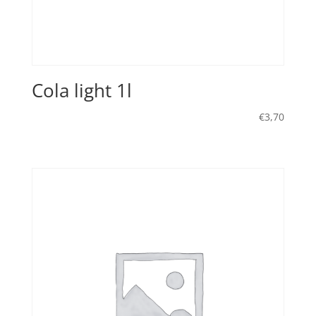
Cola light 1l
€
3,70