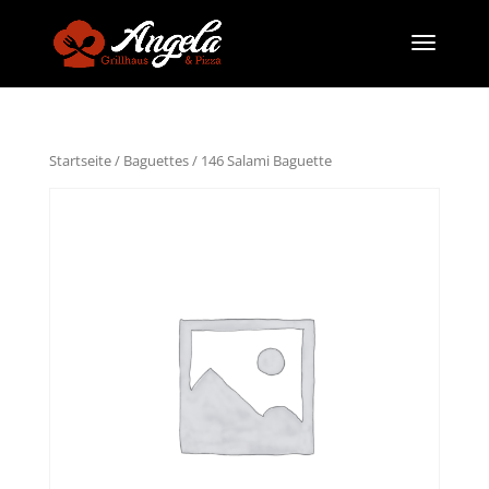
Startseite
/
Baguettes
/ 146 Salami Baguette