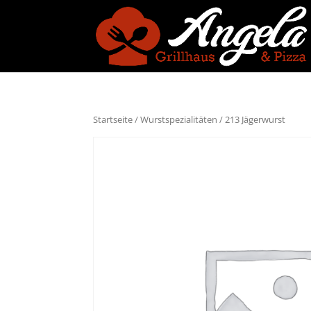
Startseite
/
Wurstspezialitäten
/ 213 Jägerwurst