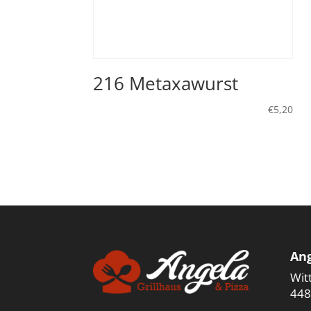
216 Metaxawurst
€
5,20
Ang
Wit
448