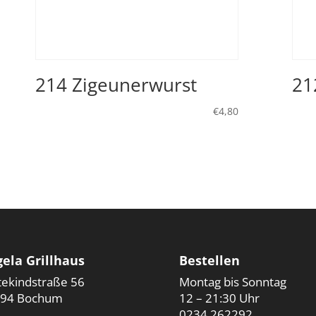
214 Zigeunerwurst
21
€
4,80
ela Grillhaus
Bestellen
tekindstraße 56
Montag bis Sonntag
94 Bochum
12 – 21:30 Uhr
0234 262292