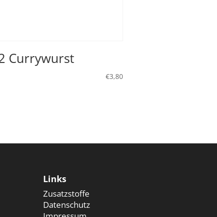
2 Currywurst
€
3,80
Links
Zusatzstoffe
Datenschutz
Impressum