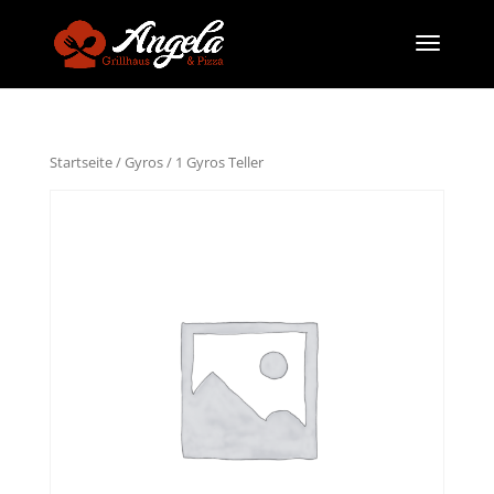
Startseite
/
Gyros
/ 1 Gyros Teller