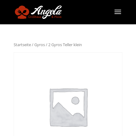
Startseite
/
Gyros
/ 2 Gyros Teller klein