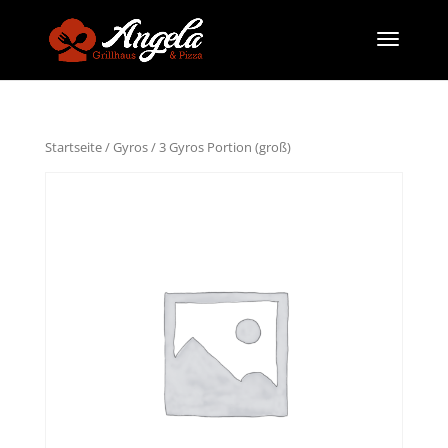
Startseite
/
Gyros
/ 3 Gyros Portion (groß)