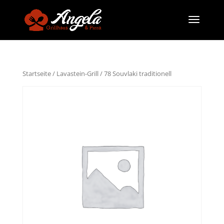
Startseite
/
Lavastein-Grill
/ 78 Souvlaki traditionell