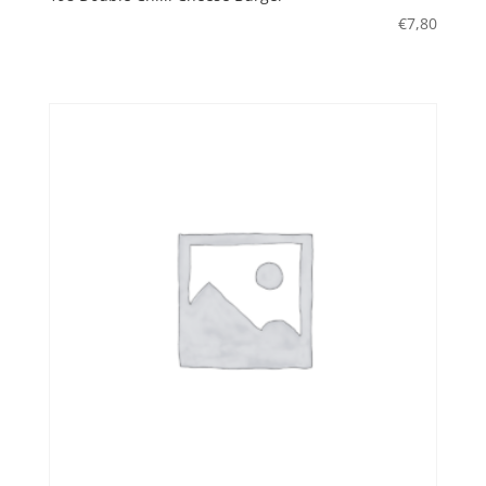
€
7,80