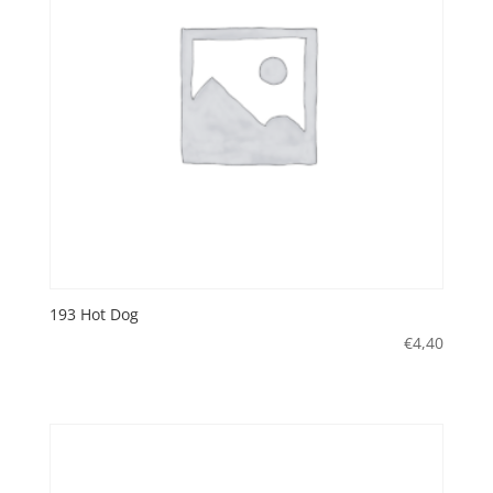
193 Hot Dog
€
4,40