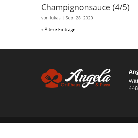
Champignonsauce (4/5)
von
lukas
|
Sep. 28, 2020
« Ältere Einträge
Ang
Wit
448