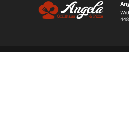
Ang
Wit
448