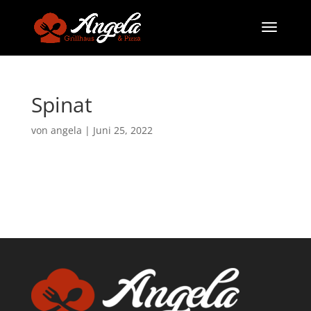
Spinat
von
angela
|
Juni 25, 2022