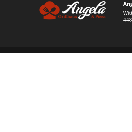
Ang
Wit
448