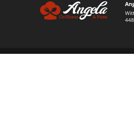
Ang
Wit
448